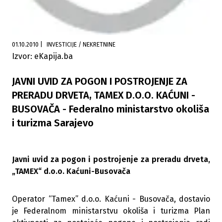
01.10.2010
|
INVESTICIJE / NEKRETNINE
Izvor: eKapija.ba
JAVNI UVID ZA POGON I POSTROJENJE ZA
PRERADU DRVETA, TAMEX D.O.O. KAĆUNI -
BUSOVAČA - Federalno ministarstvo okoliša
i turizma Sarajevo
Javni uvid za pogon i postrojenje za preradu drveta,
„TAMEX“ d.o.o. Kaćuni-Busovača
Operator “Tamex” d.o.o. Kaćuni - Busovača, dostavio
je Federalnom ministarstvu okoliša i turizma Plan