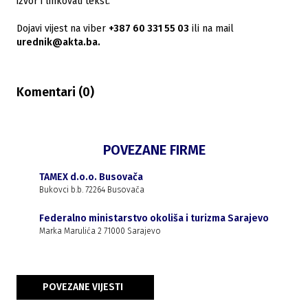
izvor i linkovati tekst.
Dojavi vijest na viber
+387 60 331 55 03
ili na mail
urednik@akta.ba.
Komentari (
0
)
POVEZANE FIRME
TAMEX d.o.o. Busovača
Bukovci b.b. 72264 Busovača
Federalno ministarstvo okoliša i turizma Sarajevo
Marka Marulića 2 71000 Sarajevo
POVEZANE VIJESTI