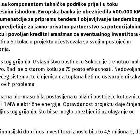
t sa komponentom tehničke podrške prije i u toku
spješnim ishodom. Evropska banka je obezbjedila 400.000 K
kumenatcije za pripremu tendera i objavljivanje tendersko
opredjeljuje za javno-privatno partnerstvo sa potencijalni
u i povoljan kreditni aranžman za eventualnog investitora
pština Sokolac u projektu učestvovala sa svojim postojećim
anja.
kog grijanja. U vlasništvu opštine, u Sokocu je trenutno mali
vo. Radi se o starom kotlu sa 75 posto efikasnosti. Nedovolja
ćeg sistema, te činjenica da toplana ljeti ne ostvaruje nikak
 ovih problema.
a na bio-masu bila postavljena u blizini postojeće kotlovnice
e i 1 MW električne energije. Opravdanost projektu daje činjen
ljinskog grijanja, što bi se moglo obezbjediti uz ulaganje od
inansijski doprinos investitora iznosio bi oko 4,5 miliona €, d