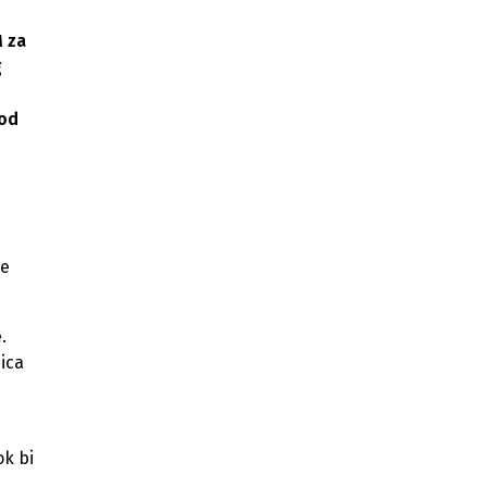
KS
M za
Sarajevo dobija 500.000 eura granta
g
EBRD-a za modernizaciju sistema
m
daljinskog grijanja
 od
Kreće projekt za čistiji zrak u KS:
Subvencije za grijanje i energetsku
obnovu domova
n
ve
.
ica
ok bi