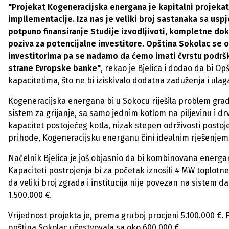
"Projekat Kogeneracijska energana je kapitalni projeka
impllementacije. Iza nas je veliki broj sastanaka sa u
potpuno finansiranje Studije izvodljivoti, kompletne do
poziva za potencijalne investitore. Opština Sokolac se 
investitorima pa se nadamo da ćemo imati čvrstu podršk
strane Evropske banke"
, rekao je Bjelica i dodao da bi O
kapacitetima, što ne bi iziskivalo dodatna zaduženja i ulag
Kogeneracijska energana bi u Sokocu riješila problem grads
sistem za grijanje, sa samo jednim kotlom na piljevinu i dr
kapacitet postojećeg kotla, nizak stepen održivosti postoje
prihode, Kogeneracijsku energanu čini idealnim rješenjem
Načelnik Bjelica je još objasnio da bi kombinovana energan
Kapaciteti postrojenja bi za početak iznosili 4 MW toplotn
da veliki broj zgrada i institucija nije povezan na sistem da
1.500.000 €.
Vrijednost projekta je, prema gruboj procjeni 5.100.000 €. F
opština Sokolac učestvovala sa oko 600.000 €.