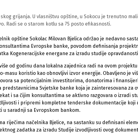
kog grijanja. U vlasništvu opštine, u Sokocu je trenutno mali
vo. Radi se o starom kotlu sa 75 posto efikasnosti.
lnik opštine Sokolac Milovan Bjelica održao je nedavno sas
onsultantima Evropske banke, povodom definisanja projekt
tka Kogeneracijske energane za izradu studije opravdanosti
više od godinu dana lokalna zajednica radi na ovom projektu 
io-masu koristio kao obnovljivi izvor energije. Obavljeno je vi
ovora sa potencijalnim investitorima, donatorima i finansijer
a predstavnicima Svjetske banke koja je zainteresovana za o
ekat i sa čijim konsultantima se aktivno razgovara o izradi st
dljivosti i pripremi kompletne tenderske dokumentacije koji 
ti u saradnji sa Evropskom bankom.
a riječima načelnika Bjelice, na sastanku su definisani elem
ektnog zadatka za izradu Studije izvodljivosti ovog dokument