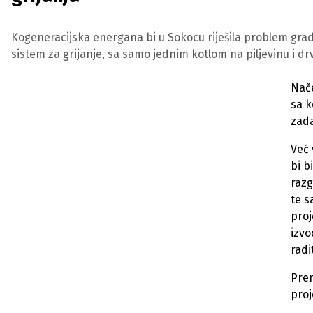
Kogeneracijska energana bi u Sokocu riješila problem grads
sistem za grijanje, sa samo jednim kotlom na piljevinu i dr
Nače
sa k
zada
Već 
bi b
razg
te s
proj
izvo
radi
Prem
proj