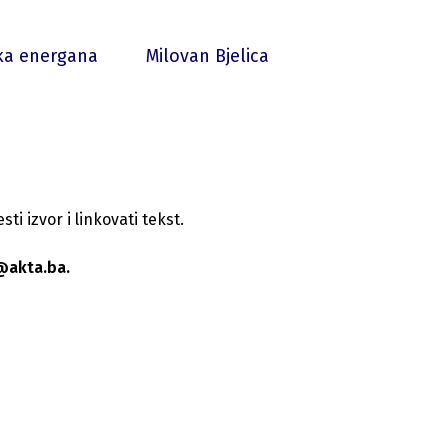
ka energana
Milovan Bjelica
i izvor i linkovati tekst.
@akta.ba.