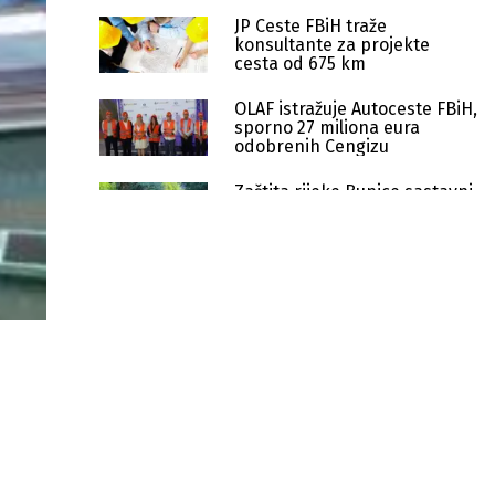
JP Ceste FBiH traže
konsultante za projekte
cesta od 675 km
OLAF istražuje Autoceste FBiH,
sporno 27 miliona eura
odobrenih Cengizu
Zaštita rijeke Bunice sastavni
je dio projekta izgradnje
autoceste na Koridoru Vc
ZDK prvi u BiH pokrenuo
zamjenu kućnih ložišta za
poboljšanje kvaliteta zraka
Završen projekt revitalizacije Luke
Brčko vrijedan 13 miliona eura
Raiffeisen Bank emitovala
obveznice vrijedne 100 miliona KM
Uk predstavio projekte zelene