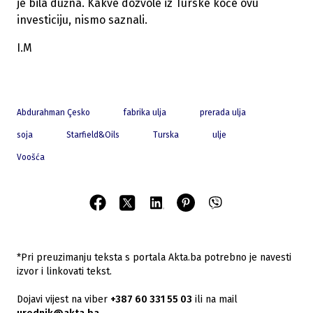
je bila dužna. Kakve dozvole iz Turske koče ovu
investiciju, nismo saznali.
I.M
Abdurahman Çesko
fabrika ulja
prerada ulja
soja
Starfield&Oils
Turska
ulje
Voošća
*Pri preuzimanju teksta s portala Akta.ba potrebno je navesti
izvor i linkovati tekst.
Dojavi vijest na viber
+387 60 331 55 03
ili na mail