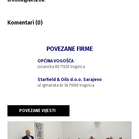
urednik@akta.ba.
Komentari (
0
)
POVEZANE FIRME
OPĆINA VOGOŠĆA
Jošanička 80 71320 Vogošća
Starfield & Oils d.o.o. Sarajevo
ul. Igmanska br. 36 71000 Vogošća
POVEZANE VIJESTI