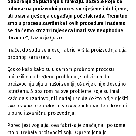
odobrenje za puštanje u funkciju. Dozvole koje se
odnose na proizvodni proces su riješene i dobijene,
ali pravna rješenja odgađaju početak rada. Trenutno
smo u procesu završetka i ovih procedura i nadamo
se da ćemo kroz tri mjeseca imati sve neophodne
dozvole"
, kazao je Çesko.
Inače, do sada se u ovoj fabrici vršila proizvodnja ulja
probnog karaktera.
Çesko kaže kako su u samom probnom procesu
nailazili na određene probleme, s obzirom da
proizvodnja ulja u našoj zemlji još uvijek nije dovoljno
istražena. S obzirom na sve probleme koje su imali,
kaže da su zadovoljni i nadaju se da će što prije riješiti
sve pravne prepreke i u što većem kapacitetu krenuti
u punu i zvaničnu proizvodnju.
Pored jestivog ulja, ova fabrika je značajna i po tome
što bi trebala proizvoditi soju. Opremljena je