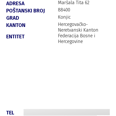
Maršala Tita 62
ADRESA
88400
POŠTANSKI BROJ
Konjic
GRAD
Hercegovačko-
KANTON
Neretvanski Kanton
Federacija Bosne i
ENTITET
Hercegovine
TEL