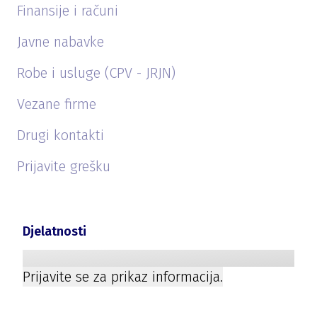
Finansije i računi
Javne nabavke
Robe i usluge (CPV - JRJN)
Vezane firme
Drugi kontakti
Prijavite grešku
Djelatnosti
Prijavite se za prikaz informacija.