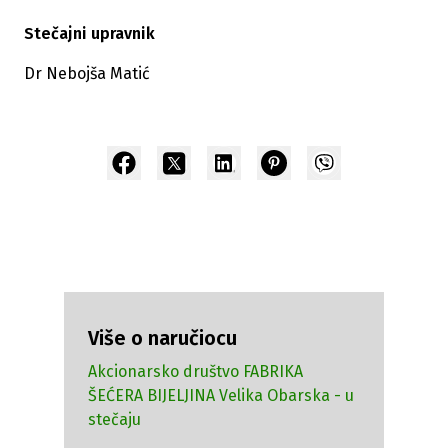
Stečajni upravnik
Dr Nebojša Matić
Više o naručiocu
Akcionarsko društvo FABRIKA
ŠEĆERA BIJELJINA Velika Obarska - u
stečaju