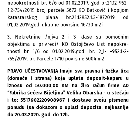
nepokretnosti br. 6/6 od 01.02.2019. god br.21.12-952-
1.2-754/2019 broj parcele 5672 KO Batković i kopijom
katastarskog plana br.21.12952.1.3-1872019 od
01,02.2019.god. ukupne površine 16730 m2 i
3. Nekretnine /njiva 2 i 3 klase sa pomoćnim
objektima u privredi/ KO Ostojićevo List nepokre-
tnosti br 1/6 od 01.02.2019.god. br. 2„1- -952.1-2-
755/2019. br. Parcele 1710 površine 5004 m2
PRAVO UČESTVOVANJA Imaju sva pravna i fizčka lica
(domaća i strana) koja uplate deposit-kaparu u
iznosu od 50.000,00 KM na žiro račun firme AD
“Fabrika šećera Bijeljina” Velika Obarska - u stečaju
i to; 5517902220908967 i dostave svoju pismenu
ponudu (sa dokazom o uplati depozita, najkasnije
do 20.03.2020. god.
do 12h.