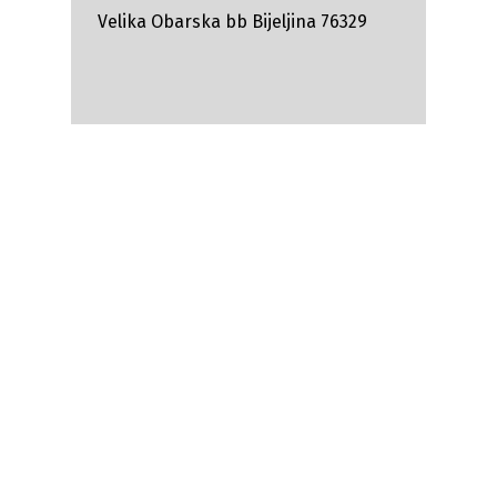
Velika Obarska bb Bijeljina 76329