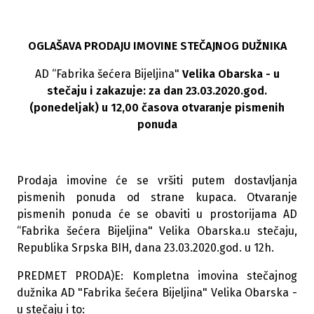
OGLAŠAVA PRODAJU IMOVINE STEČAJNOG DUŽNIKA
AD “Fabrika šećera Bijeljina"
Velika Obarska - u
stečaju i zakazuje: za dan 23.03.2020.god.
(ponedeljak) u 12,00
časova otvaranje pismenih
ponuda
Prodaja imovine će se vršiti putem dostavljanja
pismenih ponuda od strane kupaca. Otvaranje
pismenih ponuda će se obaviti u prostorijama AD
“Fabrika šećera Bijeljina" Velika Obarska.u stečaju,
Republika Srpska BIH, dana 23.03.2020.god. u 12h.
PREDMET PRODA)E: Kompletna imovina stečajnog
dužnika AD "Fabrika šećera Bijeljina" Velika Obarska -
u stečaju i to: