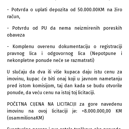
- Potvrda o uplati depozita od 50.000.00KM na žiro
račun,
- Potvrdu od PU da nema neizmirenih poreskih
obaveza
- Komplenu overenu dokumentaciju o registraciji
pravnog lica i odgovornog lica (Nepotpune i
nekonpletne ponude neće se razmatrati)
U slučaju da dva ili više kupaca daju istu cenu za
imovinu, kupac će biti onaj koji u javnom nametanju
pred istom komisijom, taj dan kada se budu otvorile
ponude, da veću cenu na istoj toj licitaciji.
POČETNA CIJENA NA LICITACIJI za gore navedenu
imovinu na ovoj licitaciji je: =8.000.000,00 KM
(osammilionaKM)