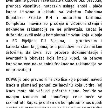
Eventualne poreze i sve ostale troškove oko prevoda,
prenosa vlasništva, notarskih usluga, snosi - plaća
kupac imovine u skladu sa važećim Zakonima
Republike Srpske BIH i notarskim tarifama.
Kompletna imovina se prodaje u viđenom stanju i
naknadne reklamacije se ne prihvataju. Kupac je
dužan da izvrši uvid u kompletnu imovinu koju kupuje
u SO Bijeljina, PU Bijeljina, u gruntovnim i
katastarskim knjigama, te u posedovnim i vlasničkim
listovima, da izvrši sve provere dokumentacije i
eventualnih obaveza koje imaju kupci, na osnovu
kupovine ove nekre-tnine.fnaknadne reklamacije se
ne prihvataju)
KUPAC je ono pravno ili fizičko lice koje ponudi naveći
iznos u pismenoj ponudi za imovinu koju licitira. Taj
iznos mora hiti veći od početne cijene. Ponude sa
manjim iznosom od ponuđenje cene neće se
razmatrati. Kupac je dužan da kompletan iznos uplati