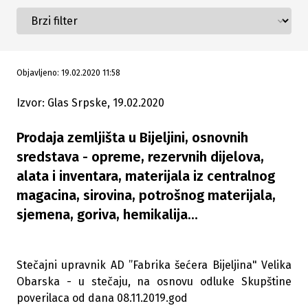
Objavljeno: 19.02.2020 11:58
Izvor: Glas Srpske, 19.02.2020
Prodaja zemljišta u Bijeljini, osnovnih
sredstava - opreme, rezervnih dijelova,
alata i inventara, materijala iz centralnog
magacina, sirovina, potrošnog materijala,
sjemena, goriva, hemikalija...
Stečajni upravnik AD ”Fabrika šećera Bijeljina" Velika
Obarska - u stečaju, na osnovu odluke Skupštine
poverilaca od dana 08.11.2019.god