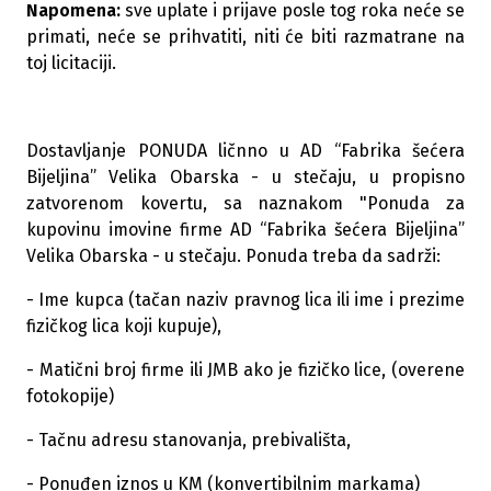
Napomena:
sve uplate i prijave posle tog roka neće se
primati, neće se prihvatiti, niti će biti razmatrane na
toj licitaciji.
Dostavljanje PONUDA ličnno u AD “Fabrika šećera
Bijeljina” Velika Obarska - u stečaju, u propisno
zatvorenom kovertu, sa naznakom "Ponuda za
kupovinu imovine firme AD “Fabrika šećera Bijeljina”
Velika Obarska - u stečaju. Ponuda treba da sadrži:
- Ime kupca (tačan naziv pravnog lica ili ime i prezime
fizičkog lica koji kupuje),
- Matični broj firme ili JMB ako je fizičko lice, (overene
fotokopije)
- Tačnu adresu stanovanja, prebivališta,
- Ponuđen iznos u KM (konvertibilnim markama)