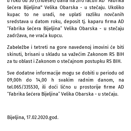
u roku od 30 (trideset) dana na žiro račun AD "Fabrika
šećera Bijeljina" Velika Obarska - u stečaju. Ukoliko
kupac to ne uradi, ne uplati razliku novčanih
sredstava u datom roku, deposit tj. kaparu firma AD
“Fabrika šećera Bijeljina” Velika Obarska - u stečaju
zadržava, ne vraća kupcu.
Zabeležbe i tetreti na gore navedenoj imovini će biti
skinuti, brisani u skladu sa važećim Zakonom RS BIH
za tu oblast i Zakonom o stečajnom postupku RS BIH.
Sve dodatne informacije mogu se dobiti u periodu od
09,00h do 14,00 h svakim radnim danom, na
tel.065/335530, ili doći lično u prostorije firme AD
“Fabrika šećera Bijeljina” Velika Obarska - u stečaju.
Bijeljina, 17.02.2020.god.