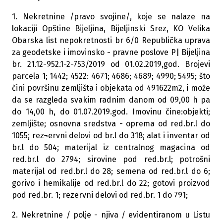
1. Nekretnine /pravo svojine/, koje se nalaze na
lokaciji Opštine Bijeljina, Bijeljinski Srez, KO Velika
Obarska list nepokretnosti br 6/0 Republička uprava
za geodetske i imovinsko - pravne poslove P| Bijeljina
br. 21.12-952.1-2-753/2019 od 01.02.2019,god. Brojevi
parcela 1; 1442; 4522: 4671; 4686; 4689; 4990; 5495; što
čini površinu zemljišta i objekata od 491622m2, i može
da se razgleda svakim radnim danom od 09,00 h pa
do 14,00 h, do 01.07.2019.god. Imovinu čine:objekti;
zemljište; osnovna sredstva - oprema od red.br.l do
1055; rez¬ervni delovi od br.l do 318; alat i inventar od
br.l do 504; materijal iz centralnog magacina od
red.br.l do 2794; sirovine pod red.br.l; potrošni
materijal od red.br.l do 28; semena od red.br.l do 6;
gorivo i hemikalije od red.br.l do 22; gotovi proizvod
pod red.br. 1; rezervni delovi od red.br. 1 do 791;
2. Nekretnine / polje - njiva / evidentiranom u Listu