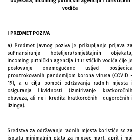
objekata, incoming putničkih agencija i turističkih
vodiča
I PREDMET POZIVA
a) Predmet Javnog poziva je prikupljanje prijava za
sufinansiranje hotelijera/smještajnih objekata,
incoming putničkih agencija i turističkih vodiča čije je
poslovanje onemogućeno usljed posljedica
prouzrokovanih pandemijom korona virusa (COVID -
19), a u cilju pomoći održavanja radnih mjesta i
osiguranja likvidnosti (izmirivanje kratkoročnih
obaveza, ali ne i kredita kratkoročnih i dugoročnih i
lizinga).
Sredstva za održavanje radnih mjesta koristiće se za
isplatu minimalnih plata za mjesec mart, april i maj