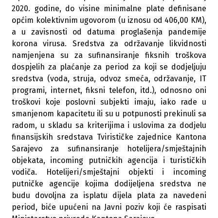
2020. godine, do visine minimalne plate definisane
općim kolektivnim ugovorom (u iznosu od 406,00 KM),
a u zavisnosti od datuma proglašenja pandemije
korona virusa. Sredstva za održavanje likvidnosti
namjenjena su za sufinansiranje fiksnih troškova
dospjelih za plaćanje za period za koji se dodjeljuju
sredstva (voda, struja, odvoz smeća, održavanje, IT
programi, internet, fiksni telefon, itd.), odnosno oni
troškovi koje poslovni subjekti imaju, iako rade u
smanjenom kapacitetu ili su u potpunosti prekinuli sa
radom, u skladu sa kriterijima i uslovima za dodjelu
finansijskih sredstava Tvirističke zajednice Kantona
Sarajevo za sufinansiranje hotelijera/smještajnih
objekata, incoming putničkih agencija i turističkih
vodiča. Hotelijeri/smještajni objekti i incoming
putničke agencije kojima dodijeljena sredstva ne
budu dovoljna za isplatu dijela plata za navedeni
period, biće upućeni na Javni poziv koji će raspisati