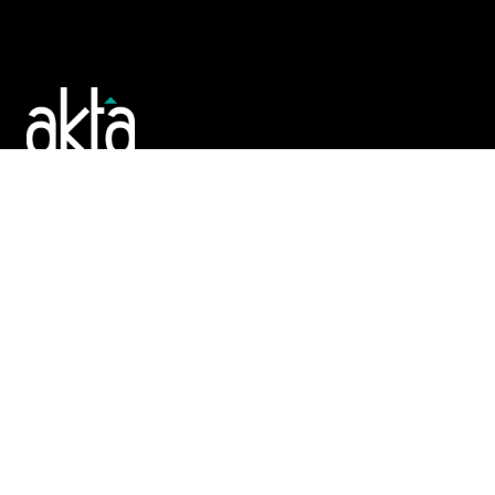
Poslujte bolje!
POČETNA
REGISTAR
TENDERI
PROMO