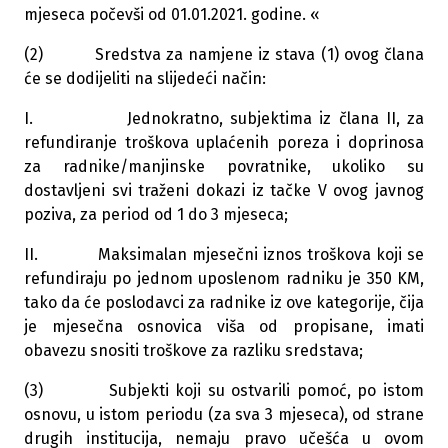
mjeseca počevši od 01.01.2021. godine. «
(2) Sredstva za namjene iz stava (1) ovog člana
će se dodijeliti na slijedeći način:
I. Jednokratno, subjektima iz člana II, za
refundiranje troškova uplaćenih poreza i doprinosa
za radnike/manjinske povratnike, ukoliko su
dostavljeni svi traženi dokazi iz tačke V ovog javnog
poziva, za period od 1 do 3 mjeseca;
II. Maksimalan mjesečni iznos troškova koji se
refundiraju po jednom uposlenom radniku je 350 KM,
tako da će poslodavci za radnike iz ove kategorije, čija
je mjesečna osnovica viša od propisane, imati
obavezu snositi troškove za razliku sredstava;
(3) Subjekti koji su ostvarili pomoć, po istom
osnovu, u istom periodu (za sva 3 mjeseca), od strane
drugih institucija, nemaju pravo učešća u ovom