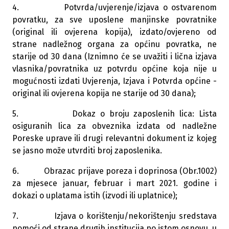
4. Potvrda/uvjerenje/izjava o ostvarenom
povratku, za sve uposlene manjinske povratnike
(original ili ovjerena kopija), izdato/ovjereno od
strane nadležnog organa za općinu povratka, ne
starije od 30 dana (Iznimno će se uvažiti i lična izjava
vlasnika/povratnika uz potvrdu općine koja nije u
mogućnosti izdati Uvjerenja, Izjava i Potvrda općine -
original ili ovjerena kopija ne starije od 30 dana);
5. Dokaz o broju zaposlenih lica: Lista
osiguranih lica za obveznika izdata od nadležne
Poreske uprave ili drugi relevantni dokument iz kojeg
se jasno može utvrditi broj zaposlenika.
6. Obrazac prijave poreza i doprinosa (Obr.1002)
za mjesece januar, februar i mart 2021. godine i
dokazi o uplatama istih (izvodi ili uplatnice);
7. Izjava o korištenju/nekorištenju sredstava
pomoći od strane drugih institucija po istom osnovu, u