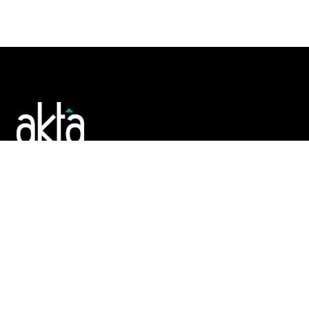
Poslujte bolje!
POČETNA
REGISTAR
TENDERI