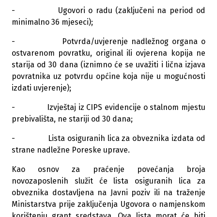
- Ugovori o radu (zaključeni na period od
minimalno 36 mjeseci);
- Potvrda/uvjerenje nadležnog organa o
ostvarenom povratku, original ili ovjerena kopija ne
starija od 30 dana (iznimno će se uvažiti i lična izjava
povratnika uz potvrdu općine koja nije u mogućnosti
izdati uvjerenje);
- Izvještaj iz CIPS evidencije o stalnom mjestu
prebivališta, ne stariji od 30 dana;
- Lista osiguranih lica za obveznika izdata od
strane nadležne Poreske uprave.
Kao osnov za praćenje povećanja broja
novozaposlenih služit će lista osiguranih lica za
obveznika dostavljena na Javni poziv ili na traženje
Ministarstva prije zaključenja Ugovora o namjenskom
korištenju grant sredstava. Ova lista morat će biti