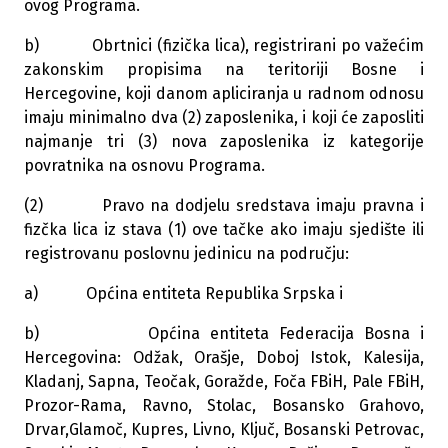
ovog Programa.
b) Obrtnici (fizička lica), registrirani po važećim
zakonskim propisima na teritoriji Bosne i
Hercegovine, koji danom apliciranja u radnom odnosu
imaju minimalno dva (2) zaposlenika, i koji će zaposliti
najmanje tri (3) nova zaposlenika iz kategorije
povratnika na osnovu Programa.
(2) Pravo na dodjelu sredstava imaju pravna i
fizčka lica iz stava (1) ove tačke ako imaju sjedište ili
registrovanu poslovnu jedinicu na području:
a) Općina entiteta Republika Srpska i
b) Općina entiteta Federacija Bosna i
Hercegovina: Odžak, Orašje, Doboj Istok, Kalesija,
Kladanj, Sapna, Teočak, Goražde, Foča FBiH, Pale FBiH,
Prozor-Rama, Ravno, Stolac, Bosansko Grahovo,
Drvar,Glamoč, Kupres, Livno, Ključ, Bosanski Petrovac,