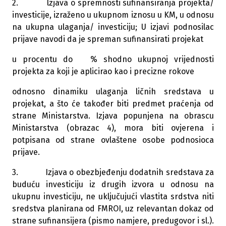
2. lzjava o spremnosti sufinansiranja projekta/
investicije, izraženo u ukupnom iznosu u KM, u odnosu
na ukupna ulaganja/ investiciju; U izjavi podnosilac
prijave navodi da je spreman sufinansirati projekat
u procentu do % shodno ukupnoj vrijednosti
projekta za koji je aplicirao kao i precizne rokove
odnosno dinamiku ulaganja ličnih sredstava u
projekat, a što će također biti predmet praćenja od
strane Ministarstva. Izjava popunjena na obrascu
Ministarstva (obrazac 4), mora biti ovjerena i
potpisana od strane ovlaštene osobe podnosioca
prijave.
3. Izjava o obezbjeđenju dodatnih sredstava za
buduću investiciju iz drugih izvora u odnosu na
ukupnu investiciju, ne uključujući vlastita srdstva niti
sredstva planirana od FMROI, uz relevantan dokaz od
strane sufinansijera (pismo namjere, predugovor i sl.).