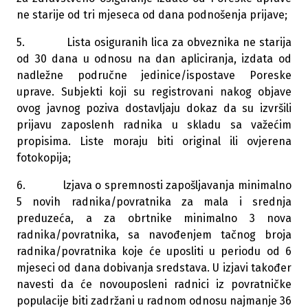
ne starije od tri mjeseca od dana podnošenja prijave;
5. Lista osiguranih lica za obveznika ne starija
od 30 dana u odnosu na dan apliciranja, izdata od
nadležne područne jedinice/ispostave Poreske
uprave. Subjekti koji su registrovani nakog objave
ovog javnog poziva dostavljaju dokaz da su izvršili
prijavu zaposlenh radnika u skladu sa važećim
propisima. Liste moraju biti original ili ovjerena
fotokopija;
6. lzjava o spremnosti zapošljavanja minimalno
5 novih radnika/povratnika za mala i srednja
preduzeća, a za obrtnike minimalno 3 nova
radnika/povratnika, sa navođenjem tačnog broja
radnika/povratnika koje će uposliti u periodu od 6
mjeseci od dana dobivanja sredstava. U izjavi također
navesti da će novouposleni radnici iz povratničke
populacije biti zadržani u radnom odnosu najmanje 36