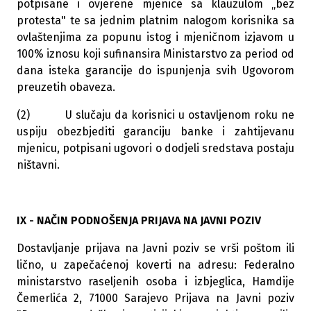
potpisane i ovjerene mjenice sa klauzulom „bez
protesta" te sa jednim platnim nalogom korisnika sa
ovlaštenjima za popunu istog i mjeničnom izjavom u
100% iznosu koji sufinansira Ministarstvo za period od
dana isteka garancije do ispunjenja svih Ugovorom
preuzetih obaveza.
(2) U slučaju da korisnici u ostavljenom roku ne
uspiju obezbjediti garanciju banke i zahtijevanu
mjenicu, potpisani ugovori o dodjeli sredstava postaju
ništavni.
IX - NAČIN PODNOŠENJA PRIJAVA NA JAVNI POZIV
Dostavljanje prijava na Javni poziv se vrši poštom ili
lično, u zapečaćenoj koverti na adresu: Federalno
ministarstvo raseljenih osoba i izbjeglica, Hamdije
Čemerlića 2, 71000 Sarajevo Prijava na Javni poziv