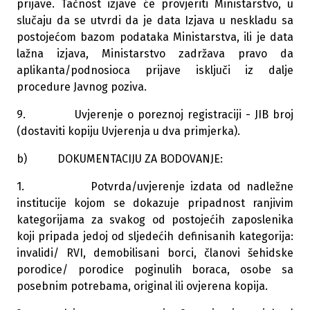
prijave. Tačnost izjave će provjeriti Ministarstvo, u
slučaju da se utvrdi da je data Izjava u neskladu sa
postojećom bazom podataka Ministarstva, ili je data
lažna izjava, Ministarstvo zadržava pravo da
aplikanta/podnosioca prijave isključi iz dalje
procedure Javnog poziva.
9. Uvjerenje o poreznoj registraciji - JIB broj
(dostaviti kopiju Uvjerenja u dva primjerka).
b) DOKUMENTACIJU ZA BODOVANJE:
1. Potvrda/uvjerenje izdata od nadležne
institucije kojom se dokazuje pripadnost ranjivim
kategorijama za svakog od postojećih zaposlenika
koji pripada jedoj od sljedećih definisanih kategorija:
invalidi/ RVI, demobilisani borci, članovi šehidske
porodice/ porodice poginulih boraca, osobe sa
posebnim potrebama, original ili ovjerena kopija.