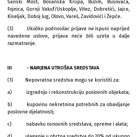
Sanski Most, Bosanska Krupa, Bužim, Busovača,
Fojnica, Gornji Vakuf/Uskoplje, Vitez, Dobretići, Jajce,
Kiseljak, Doboj Jug, Olovo, Vareš, Zavidovići i Žepče.
(3) Ukoliko podnosilac prijave ne ispuni naprijed
navedene uslove, prijava neće biti uzeta u dalje
razmatranje.
III - NAMJENA UTROŠKA SREDSTAVA
(1) Nepovratna sredstva mogu se koristiti za:
a) izgradnju i rekonstrukciju poslovnih objekata;
b) kupovinu nekretnina potrebnih za obavljanje
poslovne djelatnosti;
c) nabavku osnovnih sredstava, opreme i alata;
d) ulaganje u obrtna sredstva do 20% od ukupno