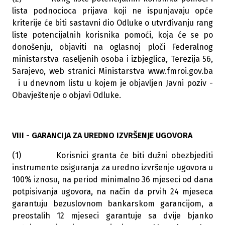
lista podnocioca prijava koji ne ispunjavaju opće
kriterije će biti sastavni dio Odluke o utvrđivanju rang
liste potencijalnih korisnika pomoći, koja će se po
donošenju, objaviti na oglasnoj ploči Federalnog
ministarstva raseljenih osoba i izbjeglica, Terezija 56,
Sarajevo, web stranici Ministarstva
www.fmroi.gov.ba
i u dnevnom listu u kojem je objavljen Javni poziv -
Obavještenje o objavi Odluke.
VIII - GARANCIJA ZA UREDNO IZVRŠENJE UGOVORA
(1) Korisnici granta će biti dužni obezbjediti
instrumente osiguranja za uredno izvršenje ugovora u
100% iznosu, na period minimalno 36 mjeseci od dana
potpisivanja ugovora, na način da prvih 24 mjeseca
garantuju bezuslovnom bankarskom garancijom, a
preostalih 12 mjeseci garantuje sa dvije bjanko