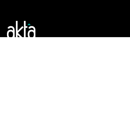
Poslujte bolje!
POČETNA
REGISTAR
TENDERI
PROMO
AKTA.BA