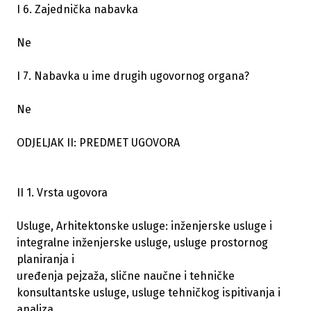
I 6. Zajednička nabavka
Ne
I 7. Nabavka u ime drugih ugovornog organa?
Ne
ODJELJAK II: PREDMET UGOVORA
II 1. Vrsta ugovora
Usluge, Arhitektonske usluge: inženjerske usluge i
integralne inženjerske usluge, usluge prostornog
planiranja i
uređenja pejzaža, slične naučne i tehničke
konsultantske usluge, usluge tehničkog ispitivanja i
analiza