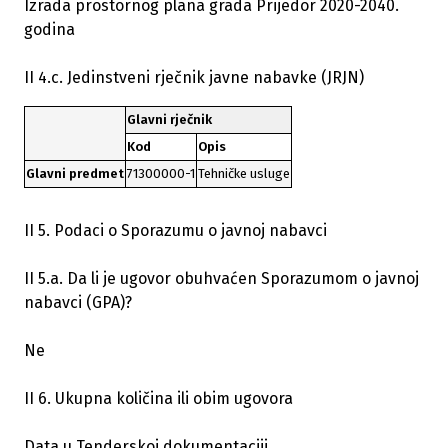
Izrada prostornog plana grada Prijedor 2020-2040.
godina
II 4.c. Jedinstveni rječnik javne nabavke (JRJN)
Glavni rječnik
Kod
Opis
Glavni predmet
71300000-1
Tehničke usluge
II 5. Podaci o Sporazumu o javnoj nabavci
II 5.a. Da li je ugovor obuhvaćen Sporazumom o javnoj
nabavci (GPA)?
Ne
II 6. Ukupna količina ili obim ugovora
Data u Tenderskoj dokumentaciji