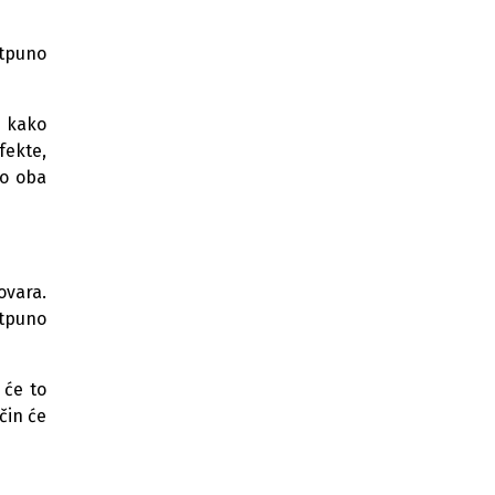
se zadužuje još 100 miliona KM
otpuno
Vlada će se uključiti u transport tijela
stradalih planinara, sutra odluka o
Danu žalosti
, kako
Vlada FBiH izgubila spor oko
fekte,
uvođenja vanredne uprave u Novoj
do oba
Željezari Zenica
Gorivo sve skuplje: Struka
upozorava na lančani rast cijena
Poslodavci i zadruge FBiH udružuju
ovara.
snage za jačanje privrede i
otpuno
konkurentnosti
Smanjuje se broj radnih mjesta u
 će to
privredi i industriji, u birokratiji
povećava
čin će
Ustavni sud BiH odlučivat će o
ustavnosti Zakona o vanrednoj
upravi u zeničkoj Željezari