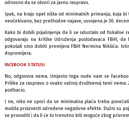
odnosno da se otvori za javnu raspravu.
Ipak, na kraju opet ništa od minimalnih primanja, koja bi 
neočekivano, bez prethodne najave, usvojena je 30. decem
Kako bi dobili pojašnjenja da li se odustalo od fiskalne re
odgovaraju na kritike Udruženja poslodavaca FBiH, da l
pokušali smo dobiti premijera FBiH Nermina Nikšića. Ist
dopremijera.
FACEBOOK STATUSI
No, odgovora nema. Umjesto toga nude nam se Facebook st
Prilike za raspravu o ovako važnoj društvenoj temi nema. 
podbacio.
I ne, niko ne spori da se minimalna plaća treba povećati, 
možda proizvesti određene negativne efekte. Dužni su poja
se provoditi i da li će to trenutno biti moguće zbog privrem