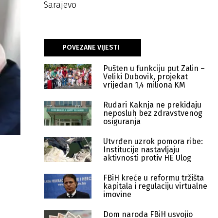
Sarajevo
POVEZANE VIJESTI
Pušten u funkciju put Zalin –
Veliki Dubovik, projekat
vrijedan 1,4 miliona KM
Rudari Kaknja ne prekidaju
neposluh bez zdravstvenog
osiguranja
Utvrđen uzrok pomora ribe:
Institucije nastavljaju
aktivnosti protiv HE Ulog
FBiH kreće u reformu tržišta
kapitala i regulaciju virtualne
imovine
Dom naroda FBiH usvojio