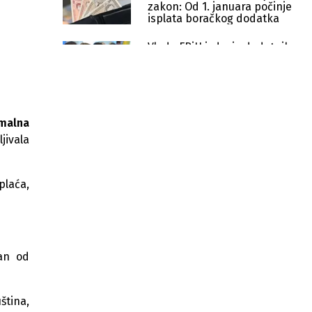
zakon: Od 1. januara počinje
isplata boračkog dodatka
Vlada FBiH izdvaja dodatnih
200.000 KM za gašenje požara
iz zraka
Sindikat rudara razočaran
zbog odbijenih izmjena
imalna
zakona o konsolidaciji
jivala
Predstavnički dom FBiH usvojio
zakon: Uvodi se redovni mjesečni
borački dodatak
plaća,
Gas u FBiH skuplji za 14,42 posto:
Vlada odobrila novu veleprodajnu
cijenu
Dan žalosti u FBiH 28. jula zbog
dan od
pogibije pet bh. planinara na
Elbrusu
ština,
Novi kredit za ceste: Federacija BiH