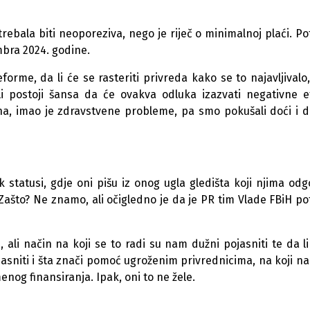
trebala biti neoporeziva, nego je riječ o minimalnoj plaći. P
bra 2024. godine.
forme, da li će se rasteriti privreda kako se to najavljivalo
i postoji šansa da će ovakva odluka izazvati negativne e
ina, imao je zdravstvene probleme, pa smo pokušali doći i 
atusi, gdje oni pišu iz onog ugla gledišta koji njima odg
Zašto? Ne znamo, ali očigledno je da je PR tim Vlade FBiH p
ali način na koji se to radi su nam dužni pojasniti te da li
sniti i šta znači pomoć ugroženim privrednicima, na koji na
enog finansiranja. Ipak, oni to ne žele.