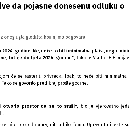
zive da pojasne donesenu odluku o
z onog ugla gledišta koji njima odgovara.
 2024. godine. Ne, neće to biti minimalna plaća, nego min
e, bit će do ljeta 2024. godine"
, ta
ko je Vlada FBiH najavl
jom će se rasteriti privreda. Ipak, to neće biti minimalna 
Tako se govorilo pred kraj prošle godine.
i otvorio prostor da se to sruši"
, bio je vjerovatno je
H.
ze ni o procedurama, niti o bilo čemu. Upravo to i jeste su