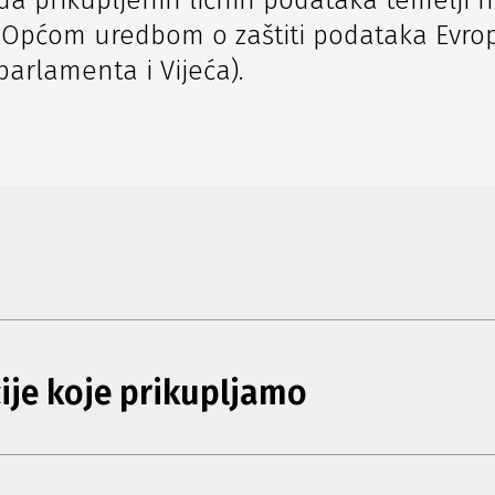
 prikupljenih ličnih podataka temelji n
 Općom uredbom o zaštiti podataka Evro
arlamenta i Vijeća).
ije koje prikupljamo