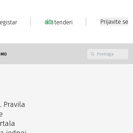
Prijavite se
registar
tenderi
OMO
. Pravila
e
rtala