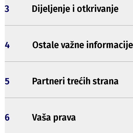
3
Dijeljenje i otkrivanje
4
Ostale važne informacije
5
Partneri trećih strana
6
Vaša prava