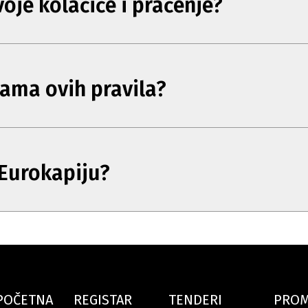
oje kolačiće i praćenje?
nama ovih pravila?
Eurokapiju?
POČETNA
REGISTAR
TENDERI
PRO