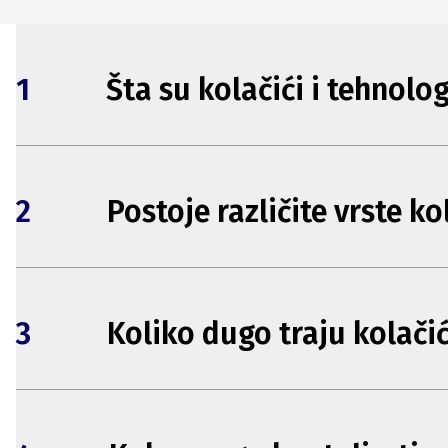
1
Šta su kolačići i tehnolo
2
Postoje različite vrste ko
3
Koliko dugo traju kolačić