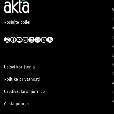
V
I
Poslujte bolje!
K
L
K
Uslovi korištenja
Politika privatnosti
A
Uređivačke smjernice
Česta pitanja