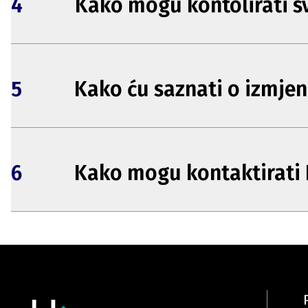
4
Kako mogu kontolirati sv
5
Kako ću saznati o izmje
6
Kako mogu kontaktirati 