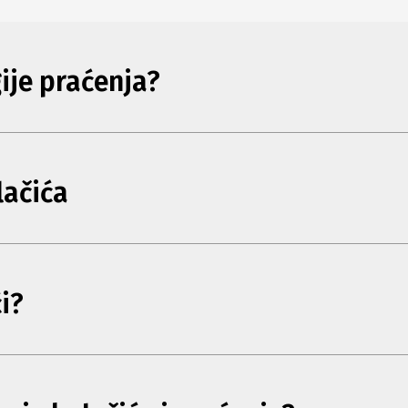
gije praćenja?
lačića
i?