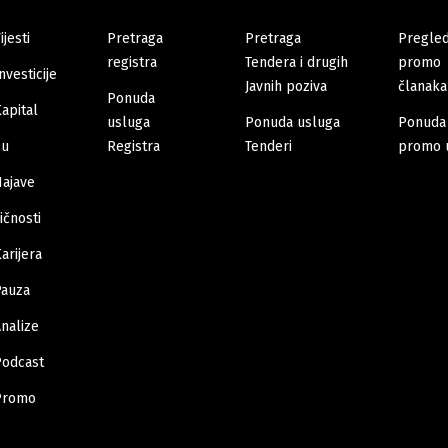
ijesti
Pretraga
Pretraga
Pregle
registra
Tendera i drugih
promo
nvesticije
Javnih poziva
članaka
Ponuda
apital
usluga
Ponuda usluga
Ponuda
Eu
Registra
Tenderi
promo 
Najave
ičnosti
arijera
Pauza
nalize
Podcast
Promo