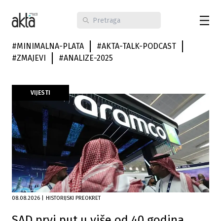
#
MINIMALNA-PLATA
#
AKTA-TALK-PODCAST
#
ZMAJEVI
#
ANALIZE-2025
VIJESTI
08.08.2026
|
HISTORIJSKI PREOKRET
SAD prvi put u više od 40 godina