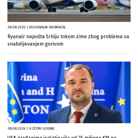
08.08.2026
|
REGIONALNI SAOBRAĆAJ
Ryanair napušta Srbiju tokom zime zbog problema sa
snabdijevanjem gorivom
08.08.2026
|
U ČETIRI GODINE
USK građanima isplatio više od 25 miliona KM po