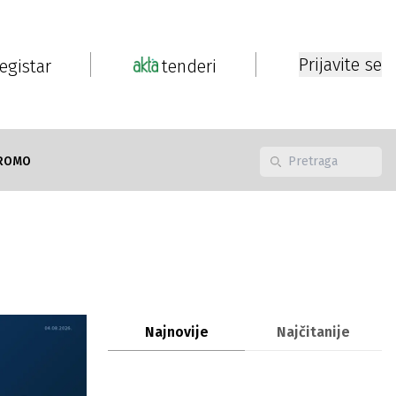
Prijavite se
registar
tenderi
ROMO
Najnovije
Najčitanije