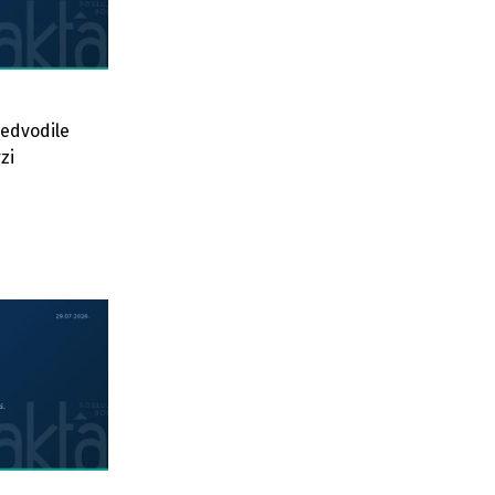
redvodile
zi