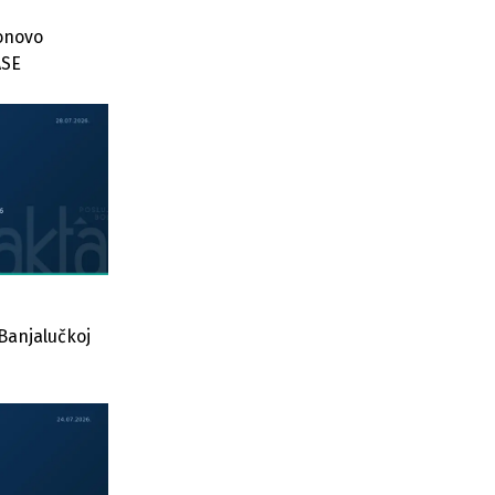
onovo
ASE
Banjalučkoj