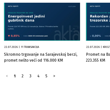
22.07.2026
|
11 TRANSAKCIJA
22.07.2026
|
KROZ 
Skromno trgovanje na Sarajevskoj berzi,
Promet na Ba
promet nešto veći od 116.000 KM
223.355 KM
<
1
2
3
4
5
>