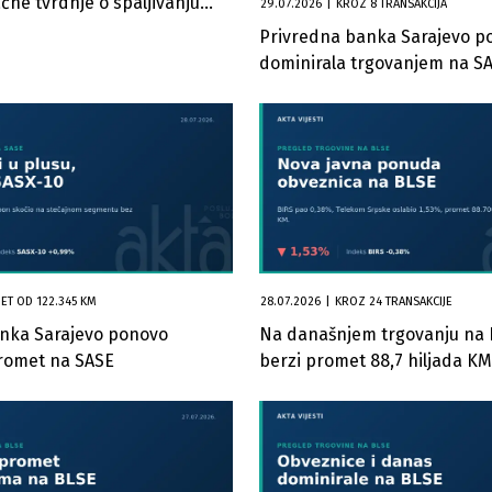
ačne tvrdnje o spaljivanju
29.07.2026
|
KROZ 8 TRANSAKCIJA
tpada
Privredna banka Sarajevo p
dominirala trgovanjem na S
ET OD 122.345 KM
28.07.2026
|
KROZ 24 TRANSAKCIJE
nka Sarajevo ponovo
Na današnjem trgovanju na 
romet na SASE
berzi promet 88,7 hiljada KM