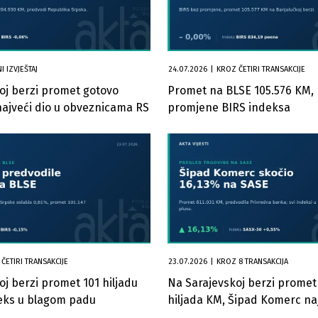
I IZVJEŠTAJ
24.07.2026
|
KROZ ČETIRI TRANSAKCIJE
oj berzi promet gotovo
Promet na BLSE 105.576 KM,
najveći dio u obveznicama RS
promjene BIRS indeksa
ČETIRI TRANSAKCIJE
23.07.2026
|
KROZ 8 TRANSAKCIJA
j berzi promet 101 hiljadu
Na Sarajevskoj berzi promet 
eks u blagom padu
hiljada KM, Šipad Komerc naj