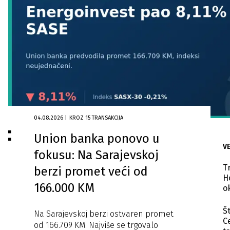
04.08.2026
|
KROZ 15 TRANSAKCIJA
Union banka ponovo u
VE
fokusu: Na Sarajevskoj
T
berzi promet veći od
H
166.000 KM
o
S
Š
Na Sarajevskoj berzi ostvaren promet
C
od 166.709 KM. Najviše se trgovalo