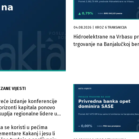
04.08.2026
|
KROZ 6 TRANSAKCIJA
Hidroelektrane na Vrbasu p
trgovanje na Banjalučkoj ber
ZANE VIJESTI
reće izdanje konferencije
orizonti kapitala ponovo
kuplja regionalne lidere u
arajevu
ta se koristi u pećima
ementare Kakanj i jesu li