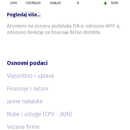
2010
1.723.965,00
9.248,00
12
100%
Pogledaj više…
Ažurirano na osnovu podataka FIA-e, odnosno APIF-a,
odnosno Direkcije za finansije Brčko distrikta.
Osnovni podaci
Vlasništvo i uprava
Finansije i računi
Javne nabavke
Robe i usluge (CPV - JRJN)
Vezane firme