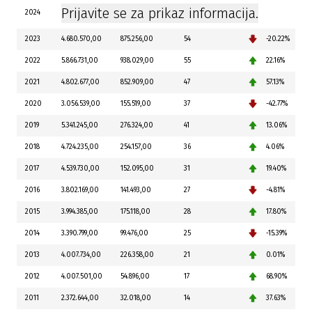
Prijavite se za prikaz informacija.
2024
2023
4.680.570,00
875.256,00
54
-20.22%
2022
5.866.731,00
938.029,00
55
22.16%
2021
4.802.677,00
852.909,00
47
57.13%
2020
3.056.539,00
155.519,00
37
-42.77%
2019
5.341.245,00
276.324,00
41
13.06%
2018
4.724.235,00
254.157,00
36
4.06%
2017
4.539.730,00
152.095,00
31
19.40%
2016
3.802.169,00
141.493,00
27
-4.81%
2015
3.994.385,00
175.118,00
28
17.80%
2014
3.390.799,00
99.476,00
25
-15.39%
2013
4.007.734,00
226.358,00
21
0.01%
2012
4.007.501,00
54.896,00
17
68.90%
2011
2.372.644,00
32.018,00
14
37.63%