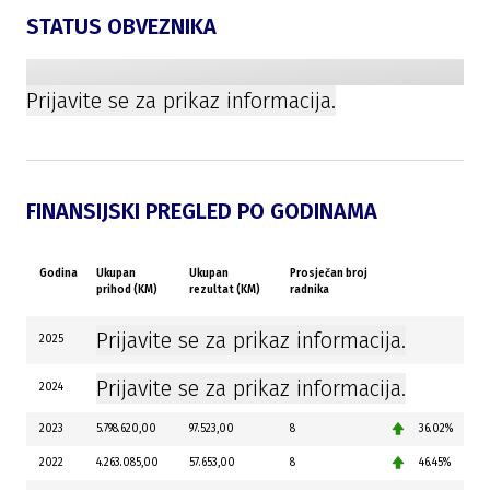
STATUS OBVEZNIKA
Prijavite se za prikaz informacija.
FINANSIJSKI PREGLED PO GODINAMA
Godina
Ukupan
Ukupan
Prosječan broj
prihod (KM)
rezultat (KM)
radnika
Prijavite se za prikaz informacija.
2025
Prijavite se za prikaz informacija.
2024
2023
5.798.620,00
97.523,00
8
36.02%
2022
4.263.085,00
57.653,00
8
46.45%