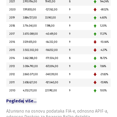
2021
2.910.954,00
19.413,00
8
144.24%
2020
1.191.855,00
-121.162,00
9
-69.32%
2019
3.884.727,00
33.961,00
9
4.60%
2018
3.714.041,00
7.598,00
9
1.20%
2017
3.670.089,00
-40.419,00
9
17.27%
2016
3.129.655,00
-64.332,00
9
-10.64%
2015
3.502.302,00
-166.132,00
9
-4.37%
2014
3.662.388,00
-171.504,00
8
18.72%
2013
3.084.790,00
-872.814,00
9
7.86%
2012
2.860.071,00
-349.339,00
9
-21.83%
2011
3.658.627,00
-921.645,00
9
-15.96%
2010
4.353.211,00
221.992,00
9
100%
Pogledaj više…
Ažurirano na osnovu podataka FIA-e, odnosno APIF-a,
odnosno Direkcije za finansije Brčko distrikta.