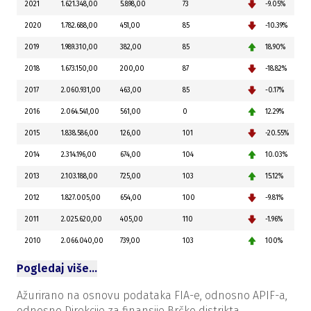
2021
1.621.348,00
5.898,00
73
-9.05%
2020
1.782.688,00
451,00
85
-10.39%
2019
1.989.310,00
382,00
85
18.90%
2018
1.673.150,00
200,00
87
-18.82%
2017
2.060.931,00
463,00
85
-0.17%
2016
2.064.541,00
561,00
0
12.29%
2015
1.838.586,00
126,00
101
-20.55%
2014
2.314.196,00
674,00
104
10.03%
2013
2.103.188,00
725,00
103
15.12%
2012
1.827.005,00
654,00
100
-9.81%
2011
2.025.620,00
405,00
110
-1.96%
2010
2.066.040,00
739,00
103
100%
Pogledaj više…
Ažurirano na osnovu podataka FIA-e, odnosno APIF-a,
odnosno Direkcije za finansije Brčko distrikta.