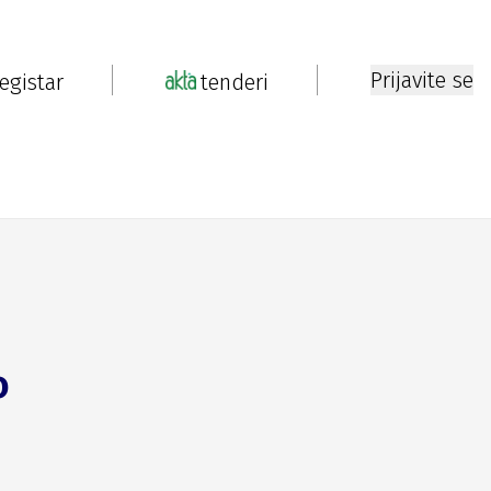
Prijavite se
registar
tenderi
o