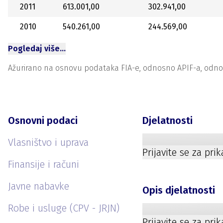
2011
613.001,00
302.941,00
2010
540.261,00
244.569,00
Pogledaj više…
Ažurirano na osnovu podataka FIA-e, odnosno APIF-a, odnosno
Osnovni podaci
Djelatnosti
Vlasništvo i uprava
Prijavite se za pri
Finansije i računi
Javne nabavke
Opis djelatnosti
Robe i usluge (CPV - JRJN)
Prijavite se za pri