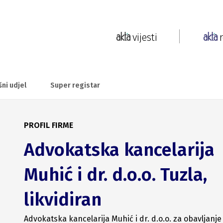
vijesti
šni udjel
Super registar
PROFIL FIRME
Advokatska kancelarija
Muhić i dr. d.o.o. Tuzla,
likvidiran
Advokatska kancelarija Muhić i dr. d.o.o. za obavljanje