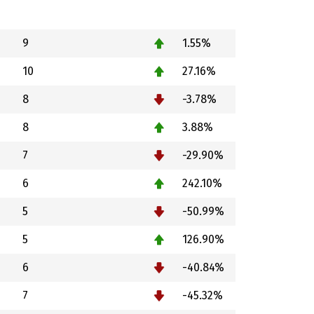
9
1.55%
10
27.16%
8
-3.78%
8
3.88%
7
-29.90%
6
242.10%
5
-50.99%
5
126.90%
6
-40.84%
7
-45.32%