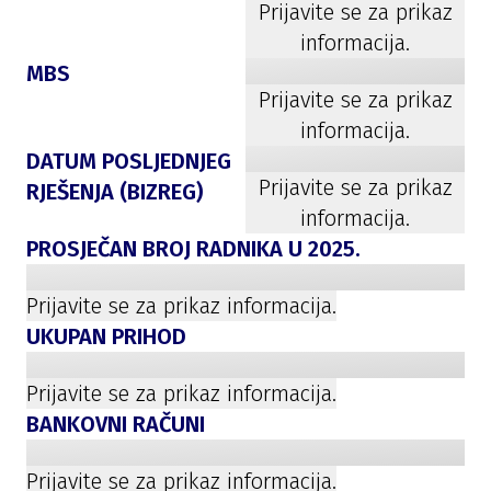
Prijavite se za prikaz
informacija.
MBS
Prijavite se za prikaz
informacija.
DATUM POSLJEDNJEG
Prijavite se za prikaz
RJEŠENJA (BIZREG)
informacija.
PROSJEČAN BROJ RADNIKA U
2025
.
Prijavite se za prikaz informacija.
UKUPAN PRIHOD
Prijavite se za prikaz informacija.
BANKOVNI RAČUNI
Prijavite se za prikaz informacija.