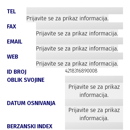
TEL
Prijavite se za prikaz informacija.
FAX
Prijavite se za prikaz informacija.
EMAIL
Prijavite se za prikaz informacija.
WEB
Prijavite se za prikaz informacija.
4218316890008
ID BROJ
OBLIK SVOJINE
Prijavite se za prikaz
informacija.
DATUM OSNIVANJA
Prijavite se za prikaz
informacija.
BERZANSKI INDEX