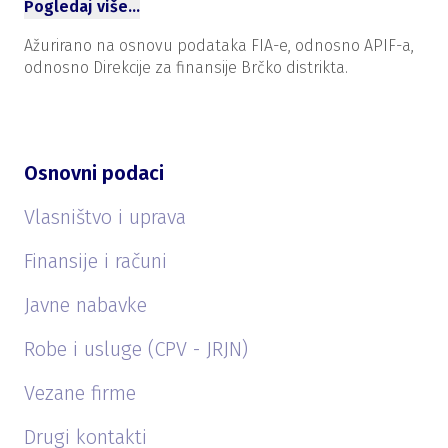
Pogledaj više…
Ažurirano na osnovu podataka FIA-e, odnosno APIF-a,
odnosno Direkcije za finansije Brčko distrikta.
Osnovni podaci
Vlasništvo i uprava
Finansije i računi
Javne nabavke
Robe i usluge (CPV - JRJN)
Vezane firme
Drugi kontakti