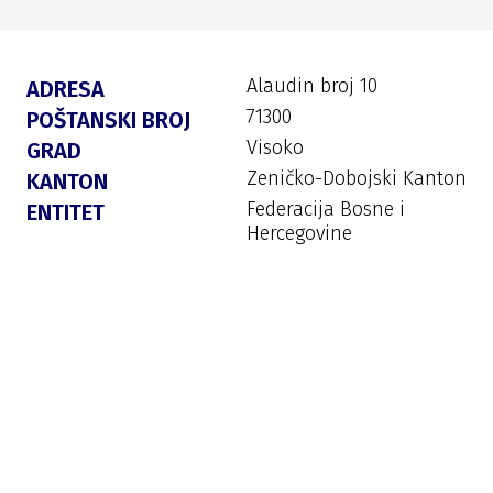
Alaudin broj 10
ADRESA
71300
POŠTANSKI BROJ
Visoko
GRAD
Zeničko-Dobojski Kanton
KANTON
Federacija Bosne i
ENTITET
Hercegovine