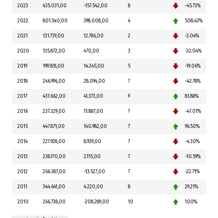
2023
435.031,00
-157.542,00
8
-45.73%
2022
801.540,00
398.008,00
4
508.43%
2021
131.739,00
12.786,00
2
-3.04%
2020
135.872,00
470,00
3
-32.04%
2019
199.928,00
14.245,00
5
-19.06%
2018
246.996,00
28.094,00
7
-42.78%
2017
431.662,00
41.373,00
9
81.88%
2016
237.329,00
11.887,00
7
-47.01%
2015
447.871,00
140.982,00
7
96.50%
2014
227.928,00
8.939,00
7
-4.30%
2013
238.170,00
2.115,00
7
-10.59%
2012
266.387,00
-13.527,00
7
-22.71%
2011
344.641,00
4.220,00
8
29.21%
2010
266.738,00
-208.289,00
10
100%