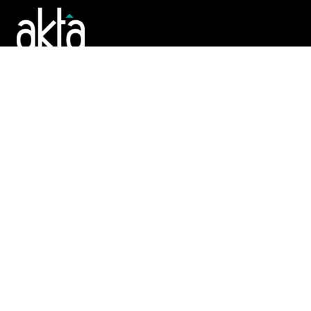
Poslujte bolje!
POČETNA
REGISTAR
TENDERI
PROMO
AKTA.BA
O Nama