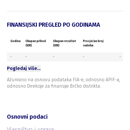
FINANSIJSKI PREGLED PO GODINAMA
Godina
Ukupan prihod
Ukupan rezultat
Prosječan broj
(KM)
(KM)
radnika
-
-
-
-
-
Pogledaj više…
Ažurirano na osnovu podataka FIA-e, odnosno APIF-a,
odnosno Direkcije za finansije Brčko distrikta.
Osnovni podaci
Vlasništvo i uprava