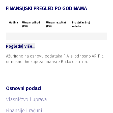
FINANSIJSKI PREGLED PO GODINAMA
Godina
Ukupan prihod
Ukupan rezultat
Prosječan broj
(KM)
(KM)
radnika
-
-
-
-
-
Pogledaj više…
Ažurirano na osnovu podataka FIA-e, odnosno APIF-a,
odnosno Direkcije za finansije Brčko distrikta.
Osnovni podaci
Vlasništvo i uprava
Finansije i računi