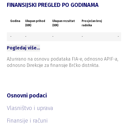
FINANSIJSKI PREGLED PO GODINAMA
Godina
Ukupan prihod
Ukupan rezultat
Prosječan broj
(KM)
(KM)
radnika
-
-
-
-
-
Pogledaj više…
Ažurirano na osnovu podataka FIA-e, odnosno APIF-a,
odnosno Direkcije za finansije Brčko distrikta.
Osnovni podaci
Vlasništvo i uprava
Finansije i računi