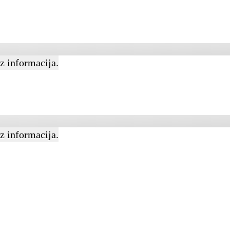
az informacija.
a
az informacija.