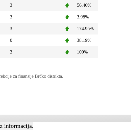
3
56.46%
3
3.98%
3
174.95%
0
38.19%
3
100%
ije za finansije Brčko distrikta.
az informacija.