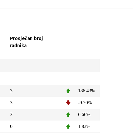
Prosječan broj
radnika
3
186.43%
3
-9.70%
3
6.66%
0
1.83%