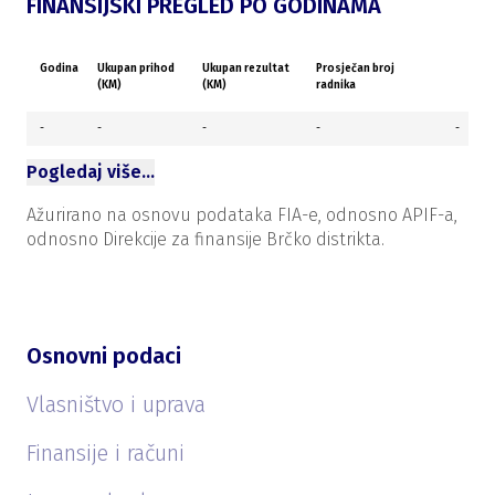
FINANSIJSKI PREGLED PO GODINAMA
Godina
Ukupan prihod
Ukupan rezultat
Prosječan broj
(KM)
(KM)
radnika
-
-
-
-
-
Pogledaj više…
Ažurirano na osnovu podataka FIA-e, odnosno APIF-a,
odnosno Direkcije za finansije Brčko distrikta.
Osnovni podaci
Vlasništvo i uprava
Finansije i računi