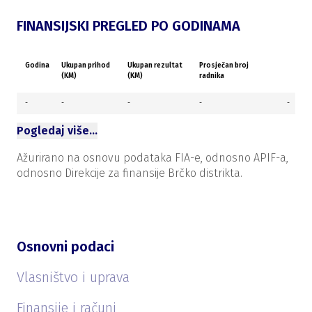
FINANSIJSKI PREGLED PO GODINAMA
Godina
Ukupan prihod
Ukupan rezultat
Prosječan broj
(KM)
(KM)
radnika
-
-
-
-
-
Pogledaj više…
Ažurirano na osnovu podataka FIA-e, odnosno APIF-a,
odnosno Direkcije za finansije Brčko distrikta.
Osnovni podaci
Vlasništvo i uprava
Finansije i računi