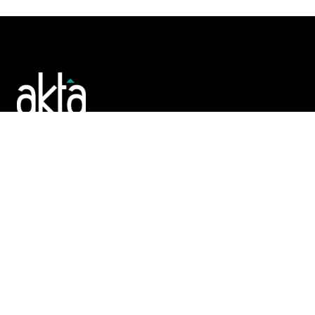
Poslujte bolje!
POČETNA
REGISTAR
TENDERI
PROMO