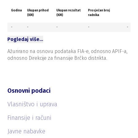
Godina
Ukupan prihod
Ukupan rezultat
Prosječan broj
(KM)
(KM)
radnika
-
-
-
-
-
Pogledaj više…
Ažurirano na osnovu podataka FIA-e, odnosno APIF-a,
odnosno Direkcije za finansije Brčko distrikta.
Osnovni podaci
Vlasništvo i uprava
Finansije i računi
Javne nabavke