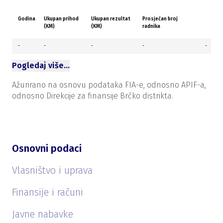
Godina
Ukupan prihod
Ukupan rezultat
Prosječan broj
(KM)
(KM)
radnika
-
-
-
-
-
Pogledaj više…
Ažurirano na osnovu podataka FIA-e, odnosno APIF-a,
odnosno Direkcije za finansije Brčko distrikta.
Osnovni podaci
Vlasništvo i uprava
Finansije i računi
Javne nabavke