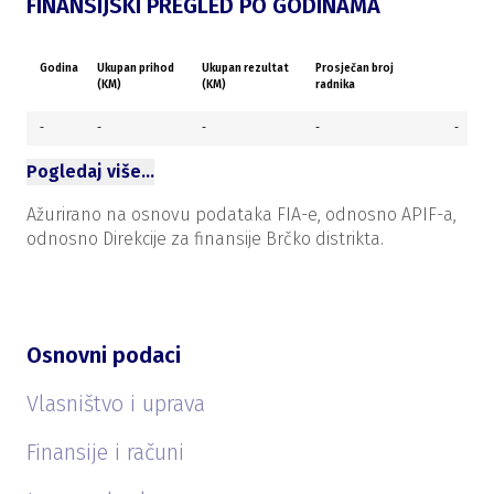
FINANSIJSKI PREGLED PO GODINAMA
Godina
Ukupan prihod
Ukupan rezultat
Prosječan broj
(KM)
(KM)
radnika
-
-
-
-
-
Pogledaj više…
Ažurirano na osnovu podataka FIA-e, odnosno APIF-a,
odnosno Direkcije za finansije Brčko distrikta.
Osnovni podaci
Vlasništvo i uprava
Finansije i računi