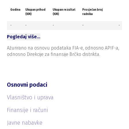
Godina
Ukupan prihod
Ukupan rezultat
Prosječan broj
(KM)
(KM)
radnika
-
-
-
-
-
Pogledaj više…
Ažurirano na osnovu podataka FIA-e, odnosno APIF-a,
odnosno Direkcije za finansije Brčko distrikta.
Osnovni podaci
Vlasništvo i uprava
Finansije i računi
Javne nabavke