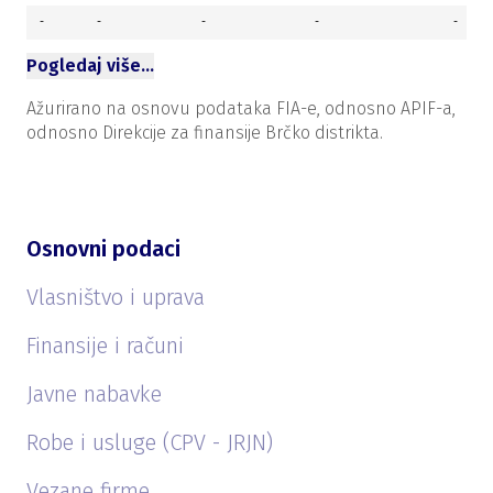
-
-
-
-
-
Pogledaj više…
Ažurirano na osnovu podataka FIA-e, odnosno APIF-a,
odnosno Direkcije za finansije Brčko distrikta.
Osnovni podaci
Vlasništvo i uprava
Finansije i računi
Javne nabavke
Robe i usluge (CPV - JRJN)
Vezane firme