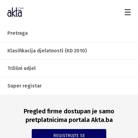
Pretraga
Klasifikacija djelatnosti (KD 2010)
Tržišni udjel
Super registar
Pregled firme dostupan je samo
pretplatnicima portala Akta.ba
REGISTRUJTE SE