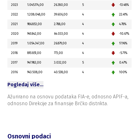
2023
1.045.174,00
26.380,00
5
-13.48%
2022
1.208.048,00
39.606,00
4
22.41%
2021
986.853,00
2.788,00
4
4.78%
2020
941.842,00
64.033,00
4
-10.67%
2019
1.054.347,00
26.879,00
4
17.96%
2018
893.851,00
773,00
4
-5.71%
2017
947.983,00
3.032,00
5
0.47%
2016
943.508,00
40.538,00
4
100%
Pogledaj više…
Ažurirano na osnovu podataka FIA-e, odnosno APIF-a,
odnosno Direkcije za finansije Brčko distrikta.
Osnovni podaci