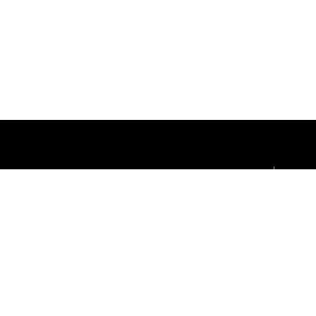
V
I
Poslujte bolje!
K