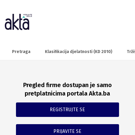
Pretraga
Klasifikacija djelatnosti (KD 2010)
Trži
Pregled firme dostupan je samo
pretplatnicima portala Akta.ba
REGISTRUJTE SE
PRIJAVITE SE