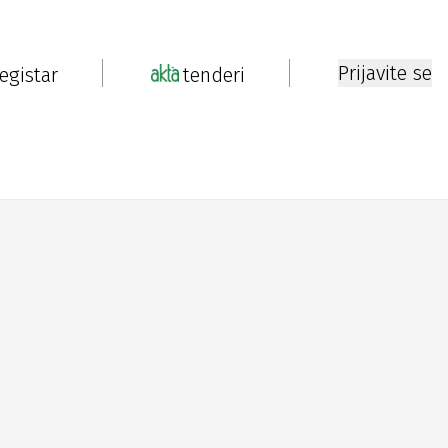
Prijavite se
registar
tenderi