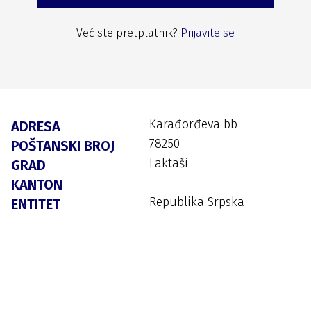
Već ste pretplatnik?
Prijavite se
Karađorđeva bb
ADRESA
78250
POŠTANSKI BROJ
Laktaši
GRAD
KANTON
Republika Srpska
ENTITET