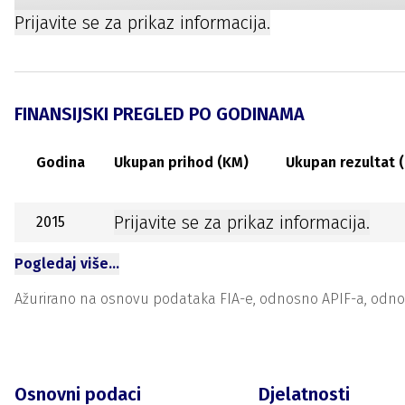
Prijavite se za prikaz informacija.
FINANSIJSKI PREGLED PO GODINAMA
Godina
Ukupan prihod (KM)
Ukupan rezultat 
Prijavite se za prikaz informacija.
2015
Pogledaj više…
Ažurirano na osnovu podataka FIA-e, odnosno APIF-a, odnosno
Osnovni podaci
Djelatnosti