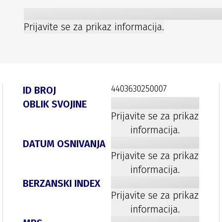
Prijavite se za prikaz informacija.
4403630250007
ID BROJ
OBLIK SVOJINE
Prijavite se za prikaz
informacija.
DATUM OSNIVANJA
Prijavite se za prikaz
informacija.
BERZANSKI INDEX
Prijavite se za prikaz
informacija.