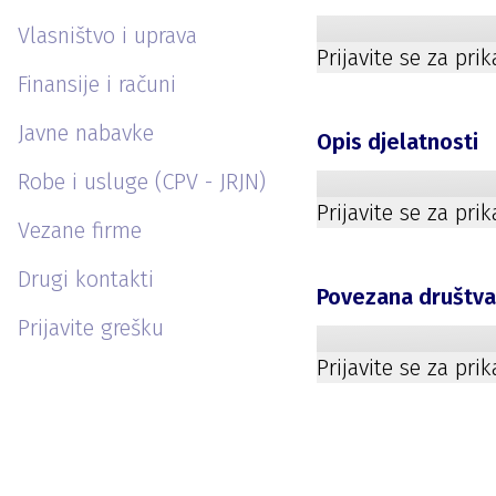
Vlasništvo i uprava
Prijavite se za pri
Finansije i računi
Javne nabavke
Opis djelatnosti
Robe i usluge (CPV - JRJN)
Prijavite se za pri
Vezane firme
Drugi kontakti
Povezana društv
Prijavite grešku
Prijavite se za pri