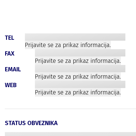
TEL
Prijavite se za prikaz informacija.
FAX
Prijavite se za prikaz informacija.
EMAIL
Prijavite se za prikaz informacija.
WEB
Prijavite se za prikaz informacija.
STATUS OBVEZNIKA