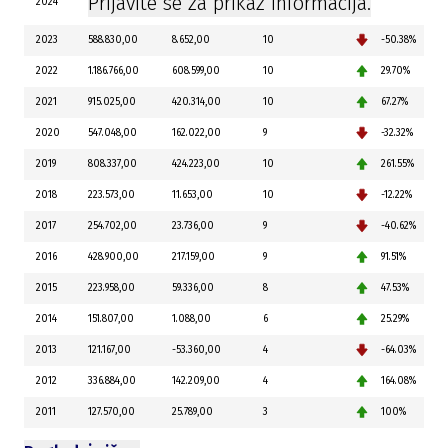
Prijavite se za prikaz informacija.
2024
2023
588.830,00
8.652,00
10
-50.38%
2022
1.186.766,00
608.599,00
10
29.70%
2021
915.025,00
420.314,00
10
67.27%
2020
547.048,00
162.022,00
9
-32.32%
2019
808.337,00
424.223,00
10
261.55%
2018
223.573,00
11.653,00
10
-12.22%
2017
254.702,00
23.736,00
9
-40.62%
2016
428.900,00
217.159,00
9
91.51%
2015
223.958,00
59.336,00
8
47.53%
2014
151.807,00
1.088,00
6
25.29%
2013
121.167,00
-53.360,00
4
-64.03%
2012
336.884,00
142.209,00
4
164.08%
2011
127.570,00
25.789,00
3
100%