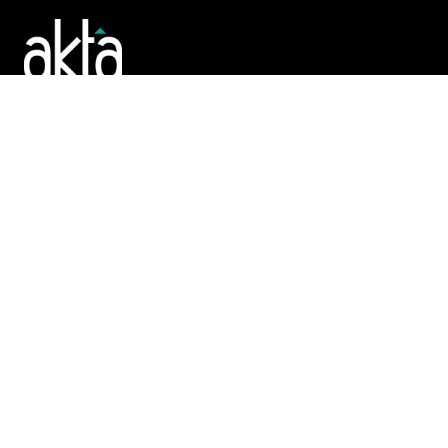
Poslujte bolje!
POČETNA
REGISTAR
TENDERI
PROMO
AKTA.BA
O Nama