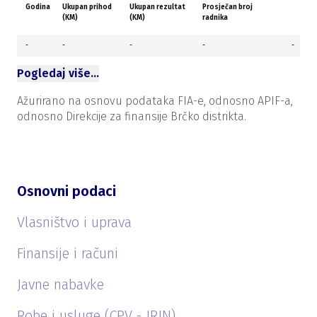
Godina
Ukupan prihod
Ukupan rezultat
Prosječan broj
(KM)
(KM)
radnika
-
-
-
-
-
Pogledaj više…
Ažurirano na osnovu podataka FIA-e, odnosno APIF-a,
odnosno Direkcije za finansije Brčko distrikta.
Osnovni podaci
Vlasništvo i uprava
Finansije i računi
Javne nabavke
Robe i usluge (CPV - JRJN)