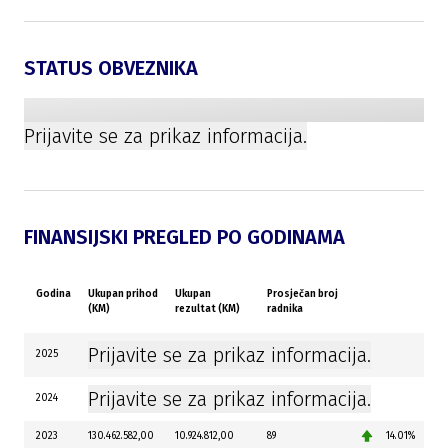
STATUS OBVEZNIKA
Prijavite se za prikaz informacija.
FINANSIJSKI PREGLED PO GODINAMA
Godina
Ukupan prihod
Ukupan
Prosječan broj
(KM)
rezultat (KM)
radnika
Prijavite se za prikaz informacija.
2025
Prijavite se za prikaz informacija.
2024
2023
130.462.582,00
10.924.812,00
89
14.01%