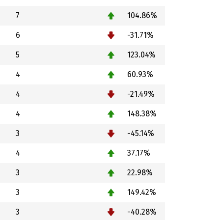
7
104.86%
6
-31.71%
5
123.04%
4
60.93%
4
-21.49%
4
148.38%
3
-45.14%
4
37.17%
3
22.98%
3
149.42%
3
-40.28%