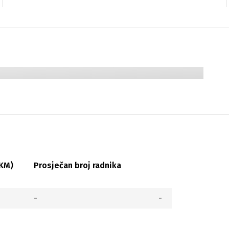
(KM)
Prosječan broj radnika
-
-