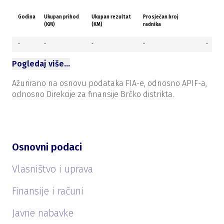
Godina
Ukupan prihod
Ukupan rezultat
Prosječan broj
(KM)
(KM)
radnika
-
-
-
-
-
Pogledaj više…
Ažurirano na osnovu podataka FIA-e, odnosno APIF-a,
odnosno Direkcije za finansije Brčko distrikta.
Osnovni podaci
Vlasništvo i uprava
Finansije i računi
Javne nabavke