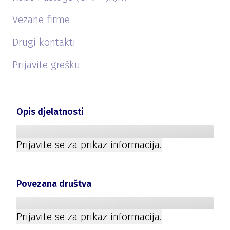
Vezane firme
Drugi kontakti
Prijavite grešku
Opis djelatnosti
Prijavite se za prikaz informacija.
Povezana društva
Prijavite se za prikaz informacija.