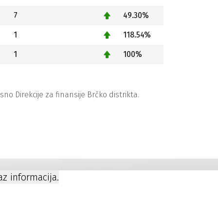
7
49.30%
1
118.54%
1
100%
 Direkcije za finansije Brčko distrikta.
kaz informacija.