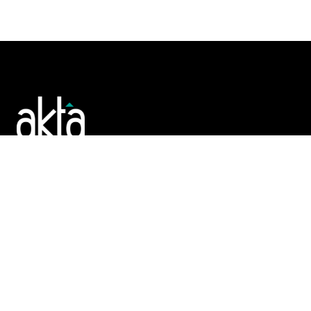
Poslujte bolje!
POČETNA
REGISTAR
TENDERI