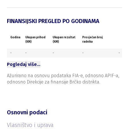
FINANSIJSKI PREGLED PO GODINAMA
Godina
Ukupan prihod
Ukupan rezultat
Prosječan broj
(KM)
(KM)
radnika
-
-
-
-
-
Pogledaj više…
Ažurirano na osnovu podataka FIA-e, odnosno APIF-a,
odnosno Direkcije za finansije Brčko distrikta.
Osnovni podaci
Vlasništvo i uprava