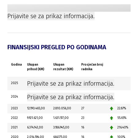
Prijavite se za prikaz informacija.
FINANSIJSKI PREGLED PO GODINAMA
Godina
Ukupan
Ukupan
Prosječan broj
prihod (KM)
rezultat (KM)
radnika
Prijavite se za prikaz informacija.
2025
Prijavite se za prikaz informacija.
2024
2023
12.190.465,00
2.810.056,00
27
22.87%
2022
9.921.621,00
1.631.517,00
23
55.65%
2021
6.374.143,00
3.186.945,00
16
216.40%
2020
2.014.594,00
666.175,00
16
100%