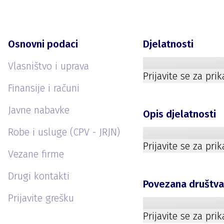
Osnovni podaci
Djelatnosti
Vlasništvo i uprava
Prijavite se za pri
Finansije i računi
Javne nabavke
Opis djelatnosti
Robe i usluge (CPV - JRJN)
Prijavite se za pri
Vezane firme
Drugi kontakti
Povezana društv
Prijavite grešku
Prijavite se za pri