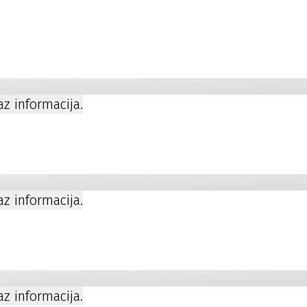
kaz informacija.
kaz informacija.
a
kaz informacija.