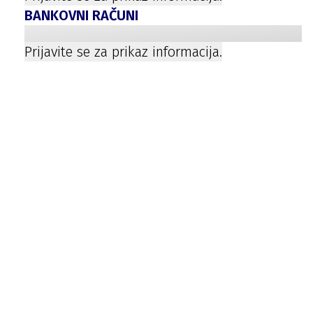
BANKOVNI RAČUNI
Prijavite se za prikaz informacija.