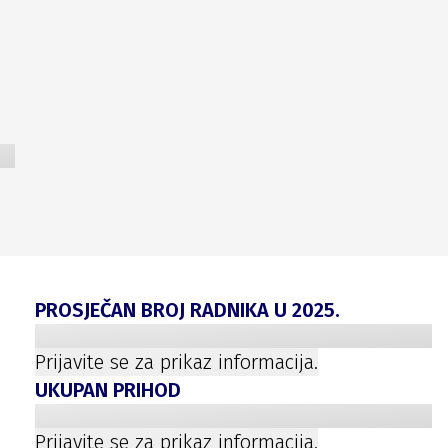
PROSJEČAN BROJ RADNIKA U
2025
.
Prijavite se za prikaz informacija.
UKUPAN PRIHOD
Prijavite se za prikaz informacija.