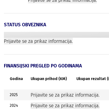
Prijavite se za prikaz informacija.
STATUS OBVEZNIKA
Prijavite se za prikaz informacija.
FINANSIJSKI PREGLED PO GODINAMA
Godina
Ukupan prihod (KM)
Ukupan rezultat 
Prijavite se za prikaz informacija.
2025
Prijavite se za prikaz informacija.
2024