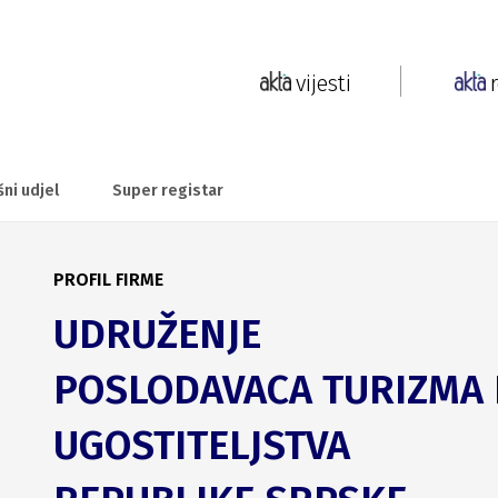
vijesti
šni udjel
Super registar
PROFIL FIRME
UDRUŽENJE
POSLODAVACA TURIZMA 
UGOSTITELJSTVA