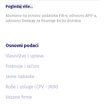
Pogledaj više…
Ažurirano na osnovu podataka FIA-e, odnosno APIF-a,
odnosno Direkcije za finansije Brčko distrikta.
Osnovni podaci
Vlasništvo i uprava
Finansije i računi
Javne nabavke
Robe i usluge (CPV - JRJN)
Vezane firme