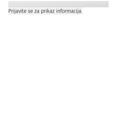
Prijavite se za prikaz informacija.