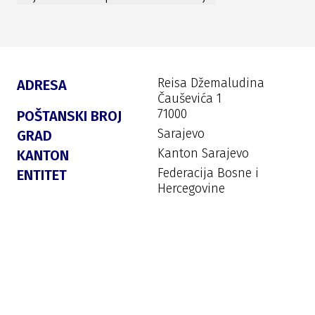
Reisa Džemaludina
ADRESA
Čauševića 1
71000
POŠTANSKI BROJ
Sarajevo
GRAD
Kanton Sarajevo
KANTON
Federacija Bosne i
ENTITET
Hercegovine