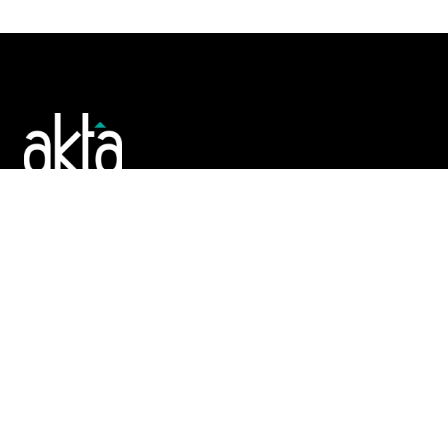
Poslujte bolje!
POČETNA
REGISTAR
TENDERI