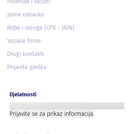
Finansije i računi
Javne nabavke
Robe i usluge (CPV - JRJN)
Vezane firme
Drugi kontakti
Prijavite grešku
Djelatnosti
Prijavite se za prikaz informacija.