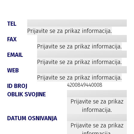
TEL
Prijavite se za prikaz informacija.
FAX
Prijavite se za prikaz informacija.
EMAIL
Prijavite se za prikaz informacija.
WEB
Prijavite se za prikaz informacija.
4200849440008
ID BROJ
OBLIK SVOJINE
Prijavite se za prikaz
informacija.
DATUM OSNIVANJA
Prijavite se za prikaz
informacija.