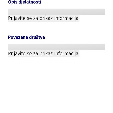
Opis djelatnosti
Prijavite se za prikaz informacija.
Povezana društva
Prijavite se za prikaz informacija.