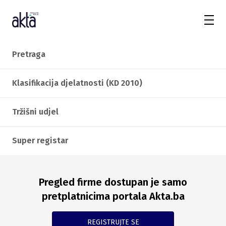
Pretraga
Klasifikacija djelatnosti (KD 2010)
Tržišni udjel
Super registar
Pregled firme dostupan je samo
pretplatnicima portala Akta.ba
REGISTRUJTE SE