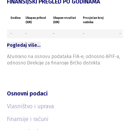
FINANSIJSKI PREGLED PO GODINAMA
Godina
Ukupan prihod
Ukupan rezultat
Prosječan broj
(KM)
(KM)
radnika
-
-
-
-
-
Pogledaj više…
Ažurirano na osnovu podataka FIA-e, odnosno APIF-a,
odnosno Direkcije za finansije Brčko distrikta.
Osnovni podaci
Vlasništvo i uprava
Finansije i računi