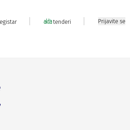
Prijavite se
registar
tenderi
e
,