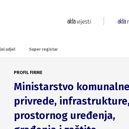
vijesti
šni udjel
Super registar
PROFIL FIRME
Ministarstvo komunaln
privrede, infrastrukture
prostornog uređenja,