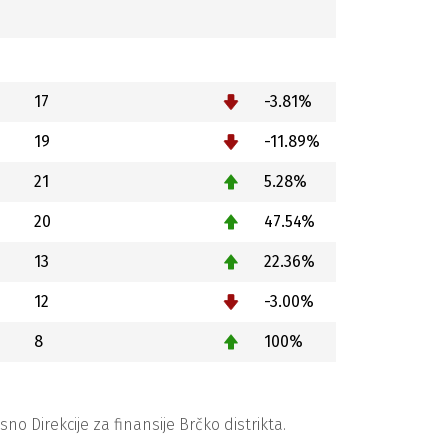
17
-3.81%
19
-11.89%
21
5.28%
20
47.54%
13
22.36%
12
-3.00%
8
100%
 Direkcije za finansije Brčko distrikta.