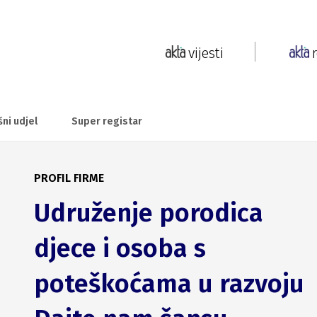
vijesti
šni udjel
Super registar
PROFIL FIRME
Udruženje porodica
djece i osoba s
poteškoćama u razvoju