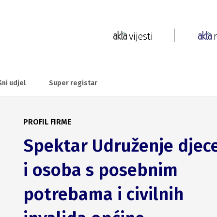
vijesti
šni udjel
Super registar
PROFIL FIRME
Spektar Udruženje djec
i osoba s posebnim
potrebama i civilnih