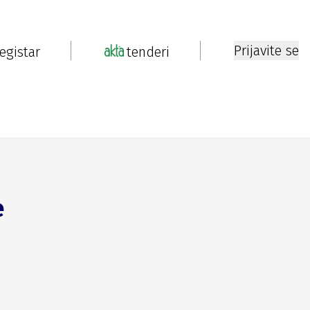
Prijavite se
registar
tenderi
e