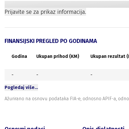
Prijavite se za prikaz informacija.
FINANSIJSKI PREGLED PO GODINAMA
Godina
Ukupan prihod (KM)
Ukupan rezultat 
-
-
-
Pogledaj više…
Ažurirano na osnovu podataka FIA-e, odnosno APIF-a, odnosno