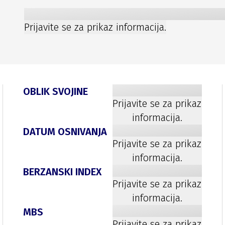
Prijavite se za prikaz informacija.
OBLIK SVOJINE
Prijavite se za prikaz
informacija.
DATUM OSNIVANJA
Prijavite se za prikaz
informacija.
BERZANSKI INDEX
Prijavite se za prikaz
informacija.
MBS
Prijavite se za prikaz