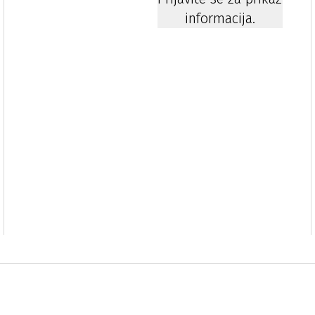
informacija.