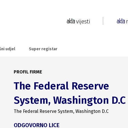
vijesti
šni udjel
Super registar
PROFIL FIRME
The Federal Reserve
System, Washington D.C
The Federal Reserve System, Washington D.C
ODGOVORNO LICE