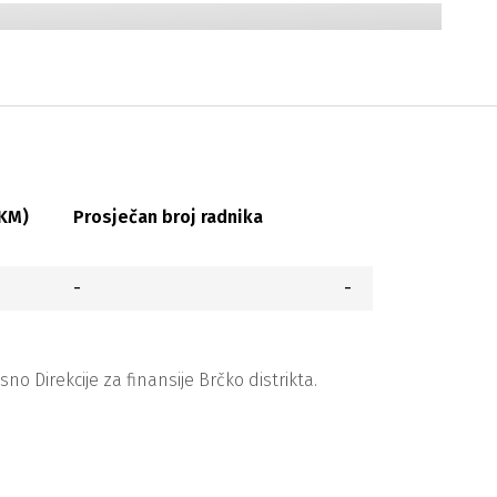
(KM)
Prosječan broj radnika
-
-
 Direkcije za finansije Brčko distrikta.