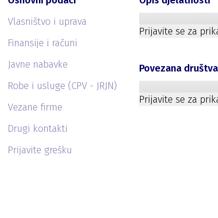
Osnovni podaci
Opis djelatnosti
Vlasništvo i uprava
Prijavite se za pri
Finansije i računi
Javne nabavke
Povezana društv
Robe i usluge (CPV - JRJN)
Prijavite se za pri
Vezane firme
Drugi kontakti
Prijavite grešku